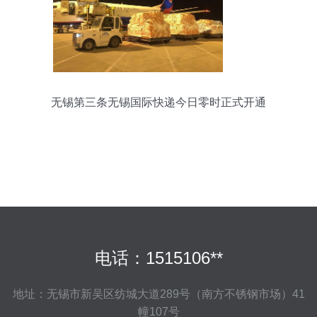
无锡第三条无锡国际快递今日零时正式开通
电话：1515106**
地址：无锡市新吴区纺城大道289号（南方不锈钢市场）41
幢107号