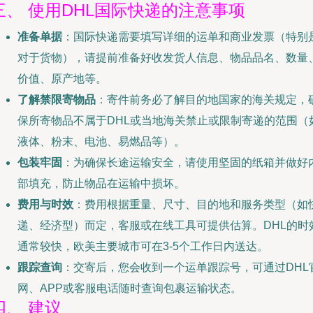
三、 使用DHL国际快递的注意事项
准备单据
：国际快递需要填写详细的运单和商业发票（特别
对于货物），请提前准备好收发货人信息、物品品名、数量
价值、原产地等。
了解禁限寄物品
：寄件前务必了解目的地国家的海关规定，
保所寄物品不属于DHL或当地海关禁止或限制寄递的范围（
液体、粉末、电池、易燃品等）。
包装牢固
：为确保长途运输安全，请使用坚固的纸箱并做好
部填充，防止物品在运输中损坏。
费用与时效
：费用根据重量、尺寸、目的地和服务类型（如
递、经济型）而定，客服或在线工具可提供估算。DHL的时
通常较快，欧美主要城市可在3-5个工作日内送达。
跟踪查询
：交寄后，您会收到一个运单跟踪号，可通过DHL
网、APP或客服电话随时查询包裹运输状态。
四、 建议