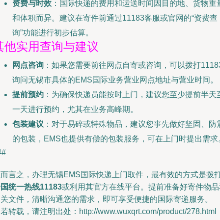
资费与时效
：国际快递的费用和运送时间因目的地、货物重
和体积而异。建议在寄件前通过11183客服或官网的“资费查
询”功能进行初步估算。
其他实用查询与建议
网点咨询
：如果您需要前往网点自寄或咨询，可以拨打1118
询问无锡市具体的EMS国际业务营业网点地址与营业时间。
提前预约
：为确保快递员能按时上门，建议您至少提前半天
一天进行预约，尤其在业务高峰期。
包装建议
：对于易碎或特殊物品，建议您事先做好坚固、防
的包装，EMS也提供有偿的包装服务，可在上门时提出需求
##
总而言之，办理无锡EMS国际快递上门取件，最有效的方式是拨
国统一热线11183
或利用其官方在线平台。提前准备好寄件物品
相关文件，清晰沟通您的需求，即可享受便捷的国际寄递服务。
若转载，请注明出处：http://www.wuxqrt.com/product/278.html