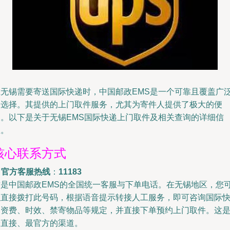
在无锡需要寄送国际快递时，中国邮政EMS是一个可靠且覆盖广
的选择。其提供的上门取件服务，尤其为寄件人提供了极大的便
利。以下是关于无锡EMS国际快递上门取件及相关查询的详细信
息。
核心联系方式
.
官方客服热线
：
11183
这是中国邮政EMS的全国统一客服与下单电话。在无锡地区，您
以直接拨打此号码，根据语音提示转接人工服务，即可咨询国际
递资费、时效、禁寄物品等规定，并直接下单预约上门取件。这
最直接、最官方的渠道。