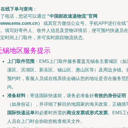
.
在线下单与查询
：
除了电话，您还可以通过
“中国邮政速递物流”官网
www.ems.com.cn）
或其官方微信公众号、手机APP进行在线
单。填写好寄件人、收件人信息及货物详情后，便可预约快递员
指定时间上门取件，并可实时跟踪物流状态。
无锡地区服务提示
上门取件范围
：EMS上门取件服务覆盖无锡各主要城区（如
溪区、滨湖区、新吴区、锡山区、惠山区等）及周边乡镇。
预约时，客服人员或在线系统会确认您的地址是否在服务范
内。
准备材料
：寄送国际快递前，请务必准备好
有效的身份证明
（如身份证），并详细了解目的地国家的海关政策，正确填
国际快递运单
和必要时所需的
商业发票或形式发票
。EMS工
人员在上门时会协助您检查相关文件。